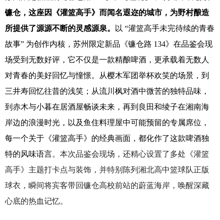
镰仓，这座因《灌篮高手》而闻名遐迩的城市，为野村酿造
所提供了源源不断的灵感源泉。
以 “灌篮高手未完待续的青春
故事” 为创作内核，苏州限定新品《镰仓路 134》在品鉴会现
场受到无数好评，它不仅是一款精酿啤酒，更承载着无数人
对青春的美好回忆与憧憬。从樱木军团举杯欢笑的场景，到
三井寿回忆往昔的浅笑；从流川枫对酒中微苦的独特品味，
到赤木与小暮在居酒屋畅谈未来，再到良田和绫子在湘南海
岸边的浪漫时光，以及鱼住料理屋中可能预留的专属席位，
每一个关于《灌篮高手》的经典画面，都化作了这款啤酒独
特的风味语言
。本次品鉴会现场，还精心设置了多处《灌篮
高手》主题打卡点与装饰，并特别陈列湘北高中篮球队正版
球衣，瞬间将宾客带回镰仓高校前站的蔚蓝海岸，唤醒深藏
心底的热血记忆。