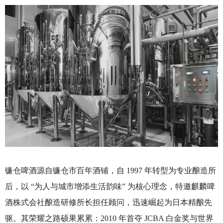
镰仓啤酒源自镰仓市百年酒铺，自 1997 年转型为专业酿造所
后，以 “为人与城市增添生活韵味” 为核心理念，特邀麒麟啤
酒株式会社酿造研修所长担任顾问，迅速崛起为日本精酿先
驱。其荣耀之路硕果累累：2010 年首夺 JCBA 白金奖与世界