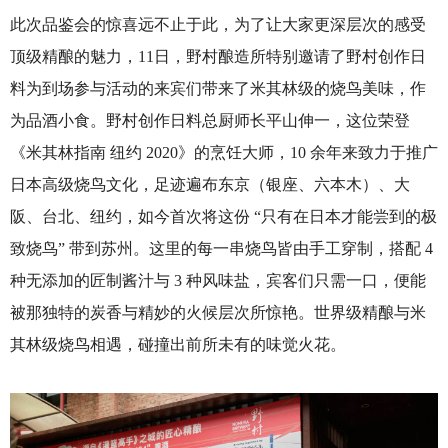
此次品鉴会的惊喜远不止于此，为了让大家更深层次的感受
顶级精酿的魅力，11日，野村酿造所特别邀请了野村创作日
料为到场参与活动的来宾们带来了米其林级的烧鸟美味，作
为品酒小食。野村创作日料总厨师长平山伸一，这位荣登
《米其林指南 纽约 2020》的烹饪大师，10 余年来致力于推广
日本高级烧鸟文化，足迹遍布东京（银座、六本木）、大
阪、台北、纽约，如今首次将这份 “只有在日本才能尝到的极
致烧鸟” 带到苏州。这里的每一串烧鸟皆由手工穿制，搭配 4
种无添加的匠制酱汁与 3 种风味盐，宾客们只需一口，便能
被那独特的炭香与精妙的火候层次所惊艳。世界级精酿与米
其林级烧鸟相遇，碰撞出前所未有的味觉火花。