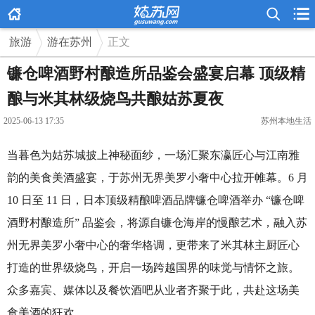



旅游
游在苏州
正文
镰仓啤酒野村酿造所品鉴会盛宴启幕 顶级精
酿与米其林级烧鸟共酿姑苏夏夜
2025-06-13 17:35
苏州本地生活
当暮色为姑苏城披上神秘面纱，一场汇聚东瀛匠心与江南雅
韵的美食美酒盛宴，于苏州无界美罗小奢中心拉开帷幕。6 月
10 日至 11 日，日本顶级精酿啤酒品牌镰仓啤酒举办 “镰仓啤
酒野村酿造所” 品鉴会，将源自镰仓海岸的慢酿艺术，融入苏
州无界美罗小奢中心的奢华格调，更带来了米其林主厨匠心
打造的世界级烧鸟，开启一场跨越国界的味觉与情怀之旅。
众多嘉宾、媒体以及餐饮酒吧从业者齐聚于此，共赴这场美
食美酒的狂欢。