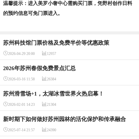
温馨提示：进入美罗小奢中心需购买门票，凭野村创作日料
的预约信息可免门票进入。
苏州科技馆门票价格及免费半价等优惠政策


2026-04-29 20:00
12957
2026年苏州春假免费景点汇总


2026-03-16 11:58
26384
苏州滑雪场+1，太湖冰雪世界火热启幕！


2026-02-01 14:23
21304
新时期下如何做好苏州园林的活化保护和传承融合


2025-07-14 21:57
24390