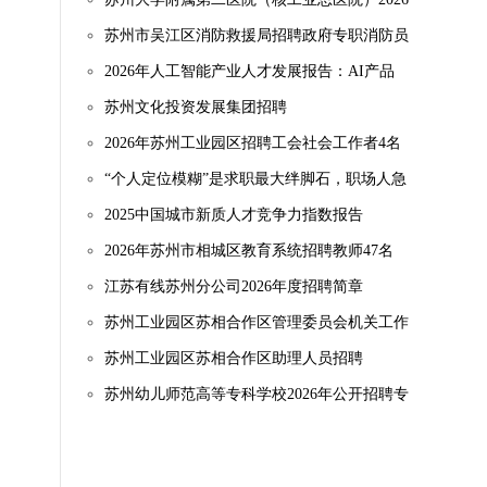
年度补充招聘
苏州市吴江区消防救援局招聘政府专职消防员
2026年人工智能产业人才发展报告：AI产品
经理成热门岗位
苏州文化投资发展集团招聘
2026年苏州工业园区招聘工会社会工作者4名
“个人定位模糊”是求职最大绊脚石，职场人急
需“职业定位”助手多数求职者频遇简历难题，
2025中国城市新质人才竞争力指数报告
一键诊断优化+定制功能成刚需“终身伙伴”的
2026年苏州市相城区教育系统招聘教师47名
期待已成共识，近9成受访者
（事业编制）
江苏有线苏州分公司2026年度招聘简章
苏州工业园区苏相合作区管理委员会机关工作
人员招聘
苏州工业园区苏相合作区助理人员招聘
苏州幼儿师范高等专科学校2026年公开招聘专
任教师及专职辅导员