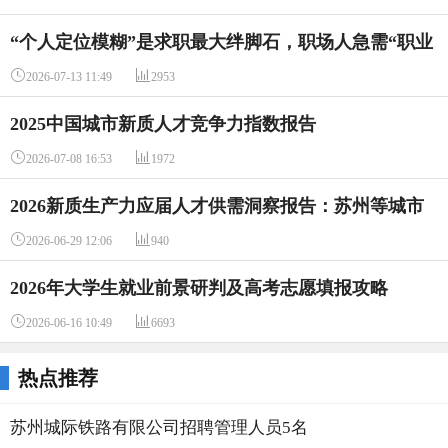
“个人定位模糊”是求职最大绊脚石，职场人急需“职业
定位”助手多数求职者频遇简历难题，一键诊断优化


2026-07-13 11:49
2953
+定制功能成刚需“终身伙伴”的期待已成共识，近9成
受访者
2025中国城市新质人才竞争力指数报告


2026-07-08 16:53
1972
2026新质生产力应届人才供需洞察报告：苏州等城市
成吸纳应届生就业的主阵地


2026-06-29 12:06
940
2026年大学生就业前景研判及高考志愿填报攻略


2026-06-16 10:49
6693
热点推荐
苏州城际铁路有限公司招聘管理人员5名