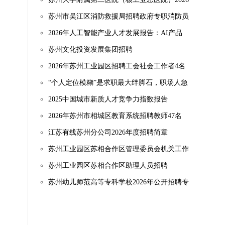
年度补充招聘
苏州市吴江区消防救援局招聘政府专职消防员
2026年人工智能产业人才发展报告：AI产品
经理成热门岗位
苏州文化投资发展集团招聘
2026年苏州工业园区招聘工会社会工作者4名
“个人定位模糊”是求职最大绊脚石，职场人急
需“职业定位”助手多数求职者频遇简历难题，
2025中国城市新质人才竞争力指数报告
一键诊断优化+定制功能成刚需“终身伙伴”的
2026年苏州市相城区教育系统招聘教师47名
期待已成共识，近9成受访者
（事业编制）
江苏有线苏州分公司2026年度招聘简章
苏州工业园区苏相合作区管理委员会机关工作
人员招聘
苏州工业园区苏相合作区助理人员招聘
苏州幼儿师范高等专科学校2026年公开招聘专
任教师及专职辅导员