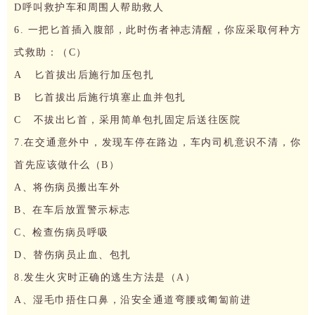
D呼叫救护车和周围人帮助救人
6. 一把匕首插入腹部，此时伤者神志清醒，你应采取何种方
式救助：（C）
A 匕首拔出后施行加压包扎
B 匕首拔出后施行填塞止血并包扎
C 不拔出匕首，采用简单包扎固定后送往医院
7.在交通意外中，发现车停在路边，车内司机意识不清，你
首先应该做什么（B）
A、将伤病员搬出车外
B、在车后放置警示标志
C、检查伤病员呼吸
D、替伤病员止血、包扎
8.发生火灾时正确的逃生方法是（A）
A、湿毛巾捂住口鼻，沿安全通道弯腰或匍匐前进