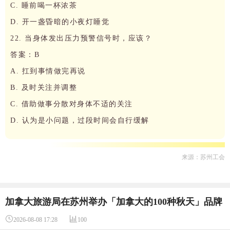
C. 睡前喝一杯浓茶
D. 开一盏昏暗的小夜灯睡觉
22. 当身体发出压力预警信号时，应该？
答案：B
A. 扛到事情做完再说
B. 及时关注并调整
C. 借助做事分散对身体不适的关注
D. 认为是小问题，过段时间会自行缓解
来源：苏州工会
加拿大旅游局在苏州举办「加拿大的100种秋天」品牌
分享活动


2026-08-08 17:28
100