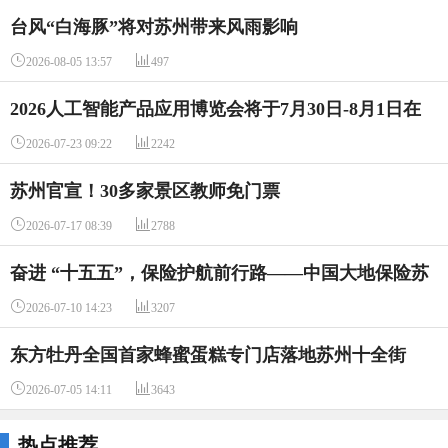
台风“白海豚”将对苏州带来风雨影响


2026-08-05 13:57
497
2026人工智能产品应用博览会将于7月30日-8月1日在
苏州国际博览中心举行


2026-07-23 09:22
2242
苏州官宣！30多家景区教师免门票


2026-07-17 08:39
2788
奋进 “十五五”，保险护航前行路——中国大地保险苏
州分公司党支部开展 7・8 全国保险公众宣传日线下宣


2026-07-10 14:23
3207
传活动
东方牡丹全国首家蜂蜜蛋糕专门店落地苏州十全街


2026-07-05 14:11
3643
热点推荐