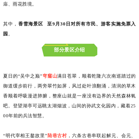
庙、雨花胜境。
其中，
香雪海景区
至9月30日对所有市民、游客实施免票入
园
。
部分景区介绍
夏日的“吴中之巅”
穹窿山
满目苍翠，顺着乾隆六次南巡踏过的
御道缓步前行，两旁翠竹如屏，风过处叶浪翻涌，清润的草木
香顺着呼吸漫进肺腑，整座山就是一座没有边界的天然森林氧
吧。登望湖亭可远眺太湖烟波，山间的孙武文化园内，藏着25
00年前的兵法智慧。
“明代宰相王鏊故里”
陆巷古村
，六条古巷串联起解元、会元、