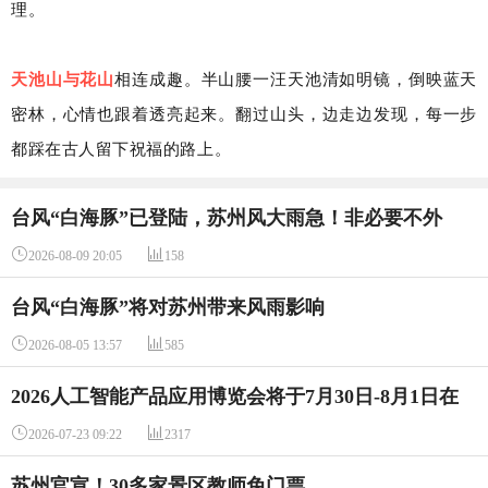
理。
天池山与花山
相连成趣。半山腰一汪天池清如明镜，倒映蓝天
密林，心情也跟着透亮起来。翻过山头，边走边发现，每一步
都踩在古人留下祝福的路上。
台风“白海豚”已登陆，苏州风大雨急！非必要不外
出！


2026-08-09 20:05
158
台风“白海豚”将对苏州带来风雨影响


2026-08-05 13:57
585
2026人工智能产品应用博览会将于7月30日-8月1日在
苏州国际博览中心举行


2026-07-23 09:22
2317
苏州官宣！30多家景区教师免门票