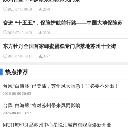


2026-07-17 08:39
2870
奋进 “十五五”，保险护航前行路——中国大地保险苏
州分公司党支部开展 7・8 全国保险公众宣传日线下宣


2026-07-10 14:23
3290
传活动
东方牡丹全国首家蜂蜜蛋糕专门店落地苏州十全街


2026-07-05 14:11
3727
热点推荐
台风“白海豚”已登陆，苏州风大雨急！非必要不外出！
2026-08-09 20:05
台风“白海豚”将对苏州带来风雨影响
2026-08-05 13:57
MUJI無印良品苏州中心星悦汇城市旗舰店焕新开业