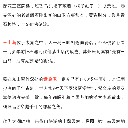
探花三座牌楼，斑驳马头墙下藏着《
橘子红了
》取景地。巷
弄深处的老铺飘着刚出炉的白玉方糕甜香，黄昏时分，漫步青
石板路，时光仿佛倒流。
三山岛
位于太湖之中，因一岛三峰相连而得名，至今仍留存着
一万多年前旧石器时代部落生活的痕迹。苏州民间素有“先有三
山岛，后有姑苏城”的说法。
藏在东山翠竹深处的
紫金庵
，距今已有1400多年历史，是江南
少有的千年古刹。世人常说“天下罗汉两堂半”，紫金庵的罗汉
堂便独占完整一堂，每年都吸引着全国各地的游客专程前来，
细细品读穿越千年的雕塑之美。
作为太湖畔独一份依山傍湖的山麓园林，
启园
把江南园林的