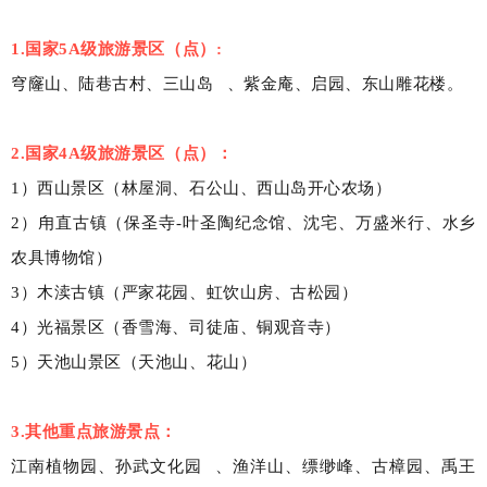
1.国家5A级旅游景区（点）:
穹窿山、陆巷古村、
三山岛
、紫金庵、启园、东山雕花楼。
2.国家4A级旅游景区（点）：
1）西山景区（林屋洞、石公山、西山岛开心农场）
2）甪直古镇（保圣寺-叶圣陶纪念馆、沈宅、万盛米行、水乡
农具博物馆）
3）木渎古镇（严家花园、虹饮山房、古松园）
4）光福景区（香雪海、司徒庙、铜观音寺）
5）天池山景区（天池山、花山）
3.其他重点旅游景点：
江南植物园、
孙武文化园
、渔洋山、缥缈峰、古樟园、禹王