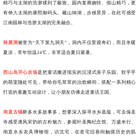
精巧与太湖的浩渺揉到了极致。园内复廊婉转、假山精巧，更
有伸入太湖的康熙御码头。藏山纳湖，步移景异，在此可感受
江南园林与浩渺太湖的完美融合。
林屋洞
被誉为“天下第九洞天”，洞内不仅景观奇幻，而且冬暖
夏凉，常年恒温24℃，非常适合夏日避暑。
西山岛开心农场
是把童话搬进现实的沉浸式亲子乐园。软乎乎
的萌宠随处可见，带给你毛茸茸的治愈瞬间，搭配一系列精心
打造的童趣互动设计，让小朋友仿佛走进童话王国。
甪直古镇
桥多水多故事多，想要深入探寻水乡底蕴，可去保圣
寺感受唐风宋韵的古朴魅力，参观叶圣陶纪念馆、万盛米行、
甪直水乡农具博物馆，访沈宅，在老宅旧巷间触摸历史的肌