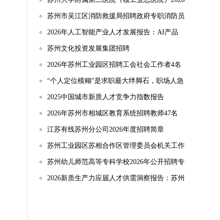
年度补充招聘
苏州市吴江区消防救援局招聘政府专职消防员
2026年人工智能产业人才发展报告：AI产品
经理成热门岗位
苏州文化投资发展集团招聘
2026年苏州工业园区招聘工会社会工作者4名
“个人定位模糊”是求职最大绊脚石，职场人急
需“职业定位”助手多数求职者频遇简历难题，
2025中国城市新质人才竞争力指数报告
一键诊断优化+定制功能成刚需“终身伙伴”的
2026年苏州市相城区教育系统招聘教师47名
期待已成共识，近9成受访者
（事业编制）
江苏有线苏州分公司2026年度招聘简章
苏州工业园区苏相合作区管理委员会机关工作
人员招聘
苏州幼儿师范高等专科学校2026年公开招聘专
任教师及专职辅导员
2026新质生产力应届人才供需洞察报告：苏州
等城市成吸纳应届生就业的主阵地