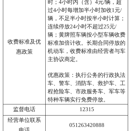
时；
4
小时内（含）
4
元
/
辆，超
过
4
小时每增加半小时加收
1
元
/
辆，不足半小时按半小时计算；
连续停放
24
小时不超过
25
元
/
辆；黄牌照车辆按小型车辆收费
收费标准及优
标准加倍计收。长期合同停放的
机动车，收费标准由经营者与车
惠政策
主协议商定。
优惠政策：执行公务的行政执法
车、警车、消防车、救护车、工
程抢险车、市政服务车、军车等
特种车辆实行免费停放。
监督电话
12315
经营单位联系
051263420888
电话