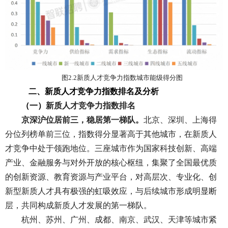
图
2.2
新质人才竞争力指数城市能级得分图
二、新质人才竞争力指数排名及分析
（一）
新质人才竞争力指数排名
京深沪位居前三，稳居第一梯队。
北京、深圳、上海得
分位列榜单前三位，指数得分显著高于其他城市，在新质人
才竞争中处于领跑地位。三座城市作为国家科技创新、高端
产业、金融服务与对外开放的核心枢纽，集聚了全国最优质
的创新资源、教育资源与产业平台，对高层次、专业化、创
新型新质人才具有极强的虹吸效应，与后续城市形成明显断
层，共同构成新质人才发展的第一梯队。
杭州、苏州、广州、成都、南京、武汉、天津等城市紧