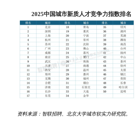
2025
中国城市新质人才竞争力指数排名
资料来源：智联招聘、北京大学城市软实力研究院。