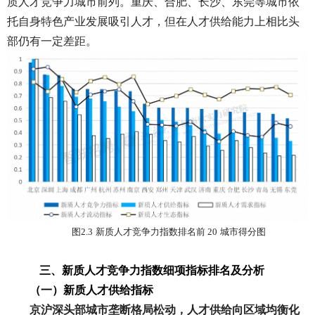
质人才竞争力城市前列。重庆、合肥、长沙、东莞等城市依
托自身特色产业发展吸引人才，但在人才供给能力上相比头
部仍有一定差距。
图
2.3
新质人才竞争力指数排名前
20
城市得分图
三、新质人才竞争力指数细项指标排名及分析
（一）新质人才供给指标
京沪深头部城市垄断格局松动，人才供给向区域均衡化