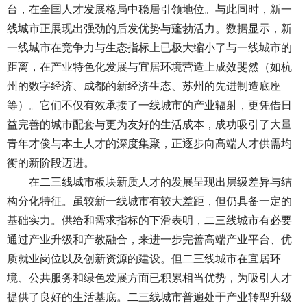
台，在全国人才发展格局中稳居引领地位。与此同时，新一
线城市正展现出强劲的后发优势与蓬勃活力。数据显示，新
一线城市在竞争力与生态指标上已极大缩小了与一线城市的
距离，在产业特色化发展与宜居环境营造上成效斐然（如杭
州的数字经济、成都的新经济生态、苏州的先进制造底座
等）。它们不仅有效承接了一线城市的产业辐射，更凭借日
益完善的城市配套与更为友好的生活成本，成功吸引了大量
青年才俊与本土人才的深度集聚，正逐步向高端人才供需均
衡的新阶段迈进。
在二三线城市板块新质人才的发展呈现出层级差异与结
构分化特征。虽较新一线城市有较大差距，但仍具备一定的
基础实力。供给和需求指标的下滑表明，二三线城市有必要
通过产业升级和产教融合，来进一步完善高端产业平台、优
质就业岗位以及创新资源的建设
。但二三线城市
在宜居环
境、公共服务和绿色发展方面已积累相当优势，为吸引人才
提供了良好的生活基底。二
三
线城市普遍处于产业转型升级