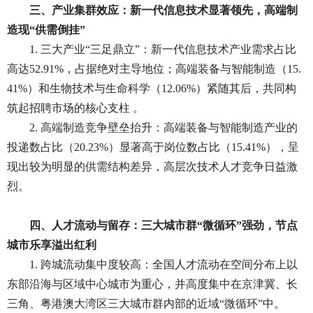
三、产业集群效应：新一代信息技术显著领先，高端制
造现“供需倒挂”
1.
三大产业“三足鼎立”：新一代信息技术产业需求占比
高达
52.91%
，占据绝对主导地位；高端装备与智能制造（
15.
41%
）和生物技术与生命科学（
12.06%
）紧随其后，共同构
筑起招聘市场的核心支柱
。
2.
高端制造竞争壁垒抬升：高端装备与智能制造产业的
投递数占比（
20.23%
）显著高于岗位数占比（
15.41%
），呈
现出较为明显的供需结构差异，高层次技术人才竞争日益激
烈。
四、人才流动与留存：三大城市群“微循环”强劲，节点
城市乐享溢出红利
1.
跨城流动集中度较高：全国人才流动在空间分布上以
东部沿海与区域中心城市为重心，并高度集中在京津冀、长
三角、粤港澳大湾区三大城市群内部的近域“微循环”中。