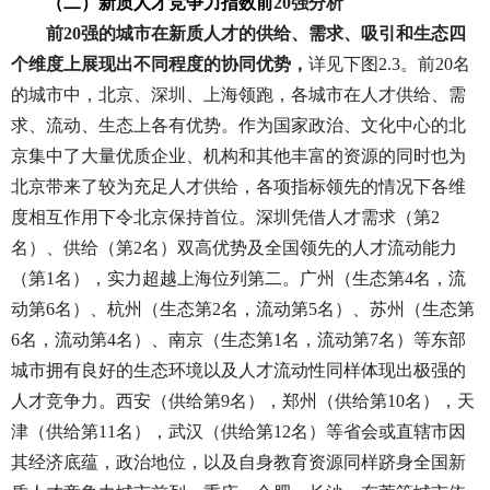
（二）新质人才竞争力指数前
20
强分析
前
20
强的城市在新质人才的供给、需求、吸引和生态四
个维度上展现出不同程度的协同优势，
详见下图
2.3
。前
20
名
的城市中，北京、深圳、上海领跑，各城市在人才供给、需
求、流动、生态上各有优势。作为国家政治、文化中心的北
京集中了大量优质企业、机构和其他丰富的资源的同时也为
北京带来了较为充足人才供给，各项指标领先的情况下各维
度相互作用下令北京保持首位。深圳凭借人才需求（第
2
名）、供给（第
2
名）双高优势及全国领先的人才流动能力
（第
1
名），实力超越上海位列第二。广州（生态第
4
名，流
动第
6
名）、杭州（生态第
2
名，流动第
5
名）、苏州（生态第
6
名，流动第
4
名）、南京（生态第
1
名，流动第
7
名）等东部
城市拥有良好的生态环境以及人才流动性同样体现出极强的
人才竞争力。西安（供给第
9
名），郑州（供给第
10
名），天
津（供给第
11
名），武汉（供给第
12
名）等省会或直辖市因
其经济底蕴，政治地位，以及自身教育资源同样跻身全国新