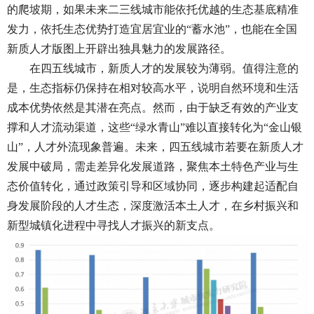
的爬坡期
，如果
未来
二
三线城市能依托优越的生态基底精准
发力
，
依托生态优势打造宜居宜业的“蓄水池”，
也能
在全国
新质人才版图上开辟出独具魅力的发展路径。
在四五线城市，新质人才的发展较为薄弱。值得注意的
是，生态指标仍保持在相对较高水平，说明自然环境和生活
成本优势依然是其潜在亮点。然而，由于缺乏有效的产业支
撑和人才流动渠道，这些“绿水青山”难以直接转化为“金山银
山”，人才外流现象普遍。未来，四五线城市若要在新质人才
发展中破局，需走差异化发展道路，聚焦本土特色产业与生
态价值转化，通过政策引导和区域协同，逐步构建起适配自
身发展阶段的人才生态，
深度激活本土人才，
在乡村振兴和
新型城镇化进程中寻找人才振兴的新支点。