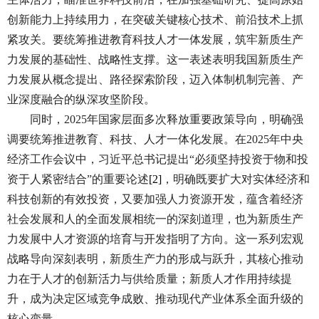
创新能力上持续用力，在突破关键核心技术、前沿技术上抓
紧攻关。要统筹推进教育科技人才一体发展，筑牢新质生产
力发展的基础性、战略性支撑。这一表述表明我国新质生产
力发展从概念提出、路径探索阶段，迈入体制机制完善、产
业深度融合的纵深攻坚阶段。
同时，
2025
年国家层面多次释放重要政策导向，明确强
调要统筹推进教育、科技、人才一体化发展。在
2025
年中央
经济工作会议中，习近平总书记提出“必须坚持投资于物和投
资于人紧密结合”的重要论述
[2]
，明确既要扩大对实体经济和
科技创新的有效投资，又要加强人力资源开发，蕴含着经济
社会发展和人的全面发展相统一的深刻道理，也为新质生产
力发展中人才资源的培育与开发指明了方向。这一系列宏观
战略导向深刻表明，新质生产力的形成与跃升，其核心推动
力在于人才的创新活力与供给质量；新质人才作用持续提
升，成为决定区域竞争成败、推动现代产业体系全面升级的
核心变量。