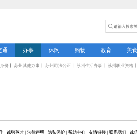

交通
办事
休闲
购物
教育
美
身份
丨
苏州其他办事
丨
苏州司法公正
丨
苏州生活办事
丨
苏州职业资格
作
|
诚聘英才
|
法律声明
|
隐私保护
|
帮助中心
|
友情链接
|
联系我们
|
诚