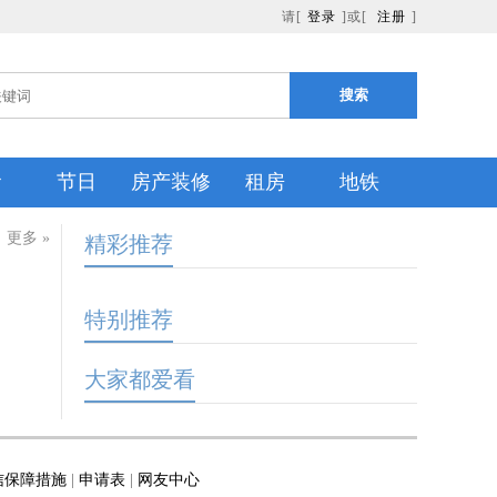
请[
登录
]或[
注册
]
搜索
食
节日
房产装修
租房
地铁
丨
更多 »
精彩推荐
特别推荐
大家都爱看
信保障措施
|
申请表
|
网友中心