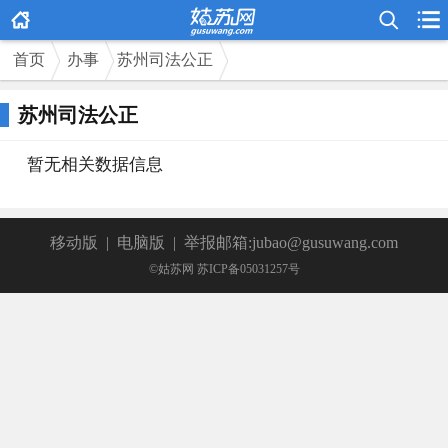



首页
办事
苏州司法公正
苏州司法公正
暂无相关数据信息
移动版
|
电脑版
|
举报邮箱:jubao@gusuwang.com
©姑苏网 苏ICP备05031257号